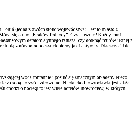
Toruń (jedna z dwóch stolic województwa). Jest to miasto z
. Mówi się o nim „Kraków Północy”. Czy słusznie? Każdy musi
 renesansowym detalom słynnego ratusza. czy dotknąć murów jednej z
e lubią zarówno odpoczynek bierny jak i aktywny. Dlaczego? Jaki
ryskającej wodą fontannie i posilić się smacznym obiadem. Nieco
sie za sobą korzyści zdrowotne. Niedaleko Inowrocławia jest także
śli chodzi o noclegi to jest wiele hotelów Inowrocław, w których