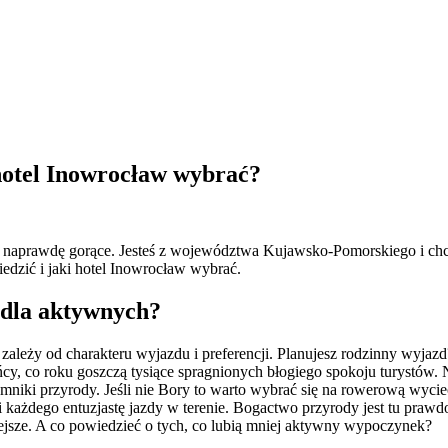
otel Inowrocław wybrać?
zie naprawdę gorące. Jesteś z województwa Kujawsko-Pomorskiego i ch
edzić i jaki hotel Inowrocław wybrać.
dla aktywnych?
ależy od charakteru wyjazdu i preferencji. Planujesz rodzinny wyja
cy, co roku goszczą tysiące spragnionych błogiego spokoju turystów. N
pomniki przyrody. Jeśli nie Bory to warto wybrać się na rowerową wyciec
dni każdego entuzjastę jazdy w terenie. Bogactwo przyrody jest tu pr
iejsze. A co powiedzieć o tych, co lubią mniej aktywny wypoczynek?