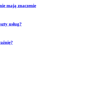
nie mają znaczenie
oszty usług?
raźnię?