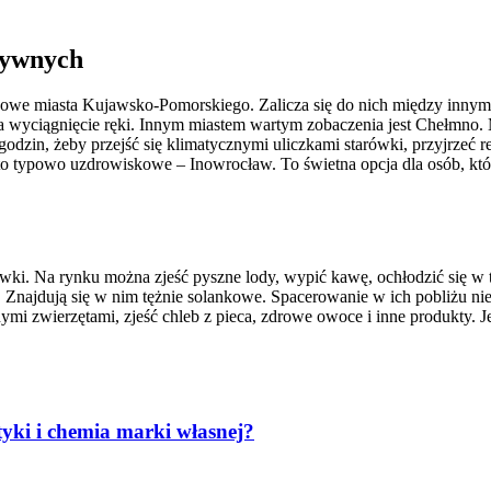
tywnych
we miasta Kujawsko-Pomorskiego. Zalicza się do nich między innymi 
na wyciągnięcie ręki. Innym miastem wartym zobaczenia jest Chełmno
 godzin, żeby przejść się klimatycznymi uliczkami starówki, przyjrzeć
 typowo uzdrowiskowe – Inowrocław. To świetna opcja dla osób, któr
wki. Na rynku można zjeść pyszne lody, wypić kawę, ochłodzić się w t
 Znajdują się w nim tężnie solankowe. Spacerowanie w ich pobliżu nie
mi zwierzętami, zjeść chleb z pieca, zdrowe owoce i inne produkty. Je
yki i chemia marki własnej?