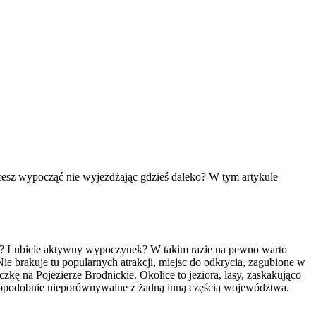
cesz wypocząć nie wyjeżdżając gdzieś daleko? W tym artykule
zd? Lubicie aktywny wypoczynek? W takim razie na pewno warto
ie brakuje tu popularnych atrakcji, miejsc do odkrycia, zagubione w
zkę na Pojezierze Brodnickie. Okolice to jeziora, lasy, zaskakująco
awdopodobnie nieporównywalne z żadną inną częścią województwa.