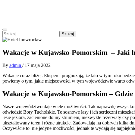
Skip
Forum Polskie – B.I.BEL
to
Zapraszamy do dyskusji
content
Primary
Szukaj:
Menu
Wakacje w Kujawsko-Pomorskim – Jaki h
By
admin
/
17 maja 2022
Wakacje coraz bliżej. Eksperci prognozują, że lato w tym roku będ
powiemy o tym, jakie miejscowości w tym województwie warto odwi
Wakacje w Kujawsko-Pomorskim – Gdzie 
Nasze województwo daje wiele możliwości. Tak naprawdę wszystko z
odwiedzić Bory Tucholskie. Te sosnowe lasy i ich serdeczni mieszkań
lesie jeziora, zacienione doliny strumieni, niezwykłe rezerwaty czy 
ukształtowany teren i różne atrakcje. Zadowalają na dobrych kilka 
Oczywiście to nie jedyne możliwości, jednak te wydają się najpiękn