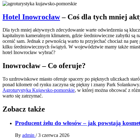
Hotel Inowrocław
– Coś dla tych mniej ak
Dla tych mniej aktywnych zdecydowanie warte odwiedzenia są kluczo
kapitalnym kameralnym klimatem, gdzie średniowieczne zabytki są 
ocenić sam. Jednak z pewnością warto tu przyjechać chociaż na parę
kilku średniowiecznych świątyń. W województwie mamy także miasto
hotel Inowrocław wybrać?
Inowrocław – Co oferuje?
To uzdrowiskowe miasto oferuje spacery po pięknych uliczkach staró
ponad kilometr od rynku zaczyna się piękny i znany Park Solankowy.
Agroturystyka Kujawsko-pomorskie
, w której można obcować z różny
warto się zatrzymać.
Zobacz także
Producent żelu do włosów – jak powstają kosmet
By
admin
/
3 czerwca 2026