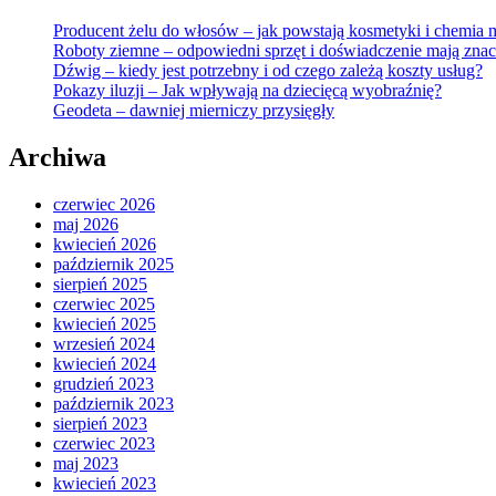
Producent żelu do włosów – jak powstają kosmetyki i chemia 
Roboty ziemne – odpowiedni sprzęt i doświadczenie mają znac
Dźwig – kiedy jest potrzebny i od czego zależą koszty usług?
Pokazy iluzji – Jak wpływają na dziecięcą wyobraźnię?
Geodeta – dawniej mierniczy przysięgły
Archiwa
czerwiec 2026
maj 2026
kwiecień 2026
październik 2025
sierpień 2025
czerwiec 2025
kwiecień 2025
wrzesień 2024
kwiecień 2024
grudzień 2023
październik 2023
sierpień 2023
czerwiec 2023
maj 2023
kwiecień 2023