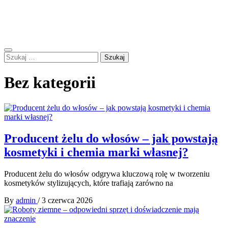
Skip
Forum Polskie – B.I.BEL
to
Zapraszamy do dyskusji
content
Primary
Szukaj:
Menu
Bez kategorii
Producent żelu do włosów – jak powstają
kosmetyki i chemia marki własnej?
Producent żelu do włosów odgrywa kluczową rolę w tworzeniu
kosmetyków stylizujących, które trafiają zarówno na
By
admin
/
3 czerwca 2026