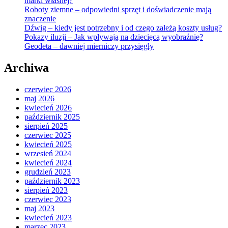
marki własnej?
Roboty ziemne – odpowiedni sprzęt i doświadczenie mają
znaczenie
Dźwig – kiedy jest potrzebny i od czego zależą koszty usług?
Pokazy iluzji – Jak wpływają na dziecięcą wyobraźnię?
Geodeta – dawniej mierniczy przysięgły
Archiwa
czerwiec 2026
maj 2026
kwiecień 2026
październik 2025
sierpień 2025
czerwiec 2025
kwiecień 2025
wrzesień 2024
kwiecień 2024
grudzień 2023
październik 2023
sierpień 2023
czerwiec 2023
maj 2023
kwiecień 2023
marzec 2023