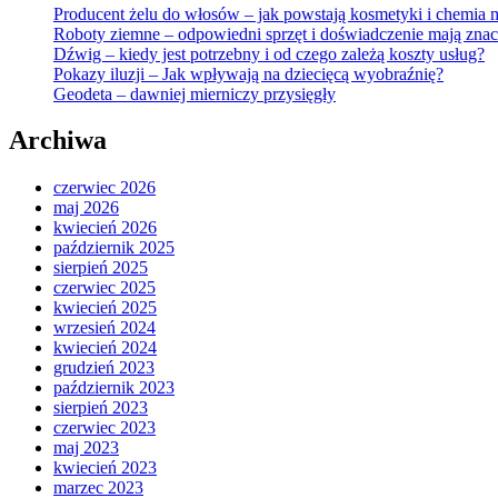
Producent żelu do włosów – jak powstają kosmetyki i chemia 
Roboty ziemne – odpowiedni sprzęt i doświadczenie mają znac
Dźwig – kiedy jest potrzebny i od czego zależą koszty usług?
Pokazy iluzji – Jak wpływają na dziecięcą wyobraźnię?
Geodeta – dawniej mierniczy przysięgły
Archiwa
czerwiec 2026
maj 2026
kwiecień 2026
październik 2025
sierpień 2025
czerwiec 2025
kwiecień 2025
wrzesień 2024
kwiecień 2024
grudzień 2023
październik 2023
sierpień 2023
czerwiec 2023
maj 2023
kwiecień 2023
marzec 2023