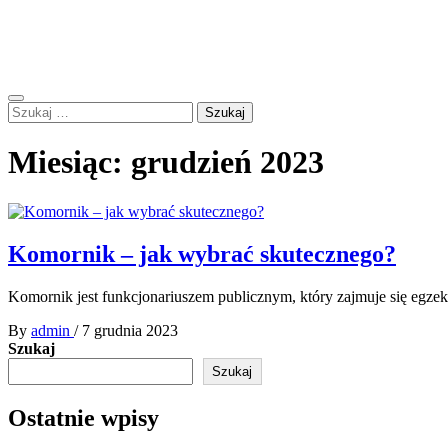
Skip
Forum Polskie – B.I.BEL
to
Zapraszamy do dyskusji
content
Primary
Szukaj:
Menu
Miesiąc:
grudzień 2023
Komornik – jak wybrać skutecznego?
Komornik jest funkcjonariuszem publicznym, który zajmuje się egz
By
admin
/
7 grudnia 2023
Szukaj
Szukaj
Ostatnie wpisy