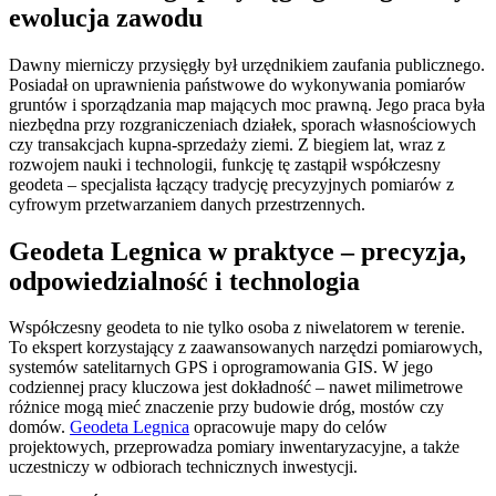
ewolucja zawodu
Dawny mierniczy przysięgły był urzędnikiem zaufania publicznego.
Posiadał on uprawnienia państwowe do wykonywania pomiarów
gruntów i sporządzania map mających moc prawną. Jego praca była
niezbędna przy rozgraniczeniach działek, sporach własnościowych
czy transakcjach kupna-sprzedaży ziemi. Z biegiem lat, wraz z
rozwojem nauki i technologii, funkcję tę zastąpił współczesny
geodeta – specjalista łączący tradycję precyzyjnych pomiarów z
cyfrowym przetwarzaniem danych przestrzennych.
Geodeta Legnica w praktyce – precyzja,
odpowiedzialność i technologia
Współczesny geodeta to nie tylko osoba z niwelatorem w terenie.
To ekspert korzystający z zaawansowanych narzędzi pomiarowych,
systemów satelitarnych GPS i oprogramowania GIS. W jego
codziennej pracy kluczowa jest dokładność – nawet milimetrowe
różnice mogą mieć znaczenie przy budowie dróg, mostów czy
domów.
Geodeta Legnica
opracowuje mapy do celów
projektowych, przeprowadza pomiary inwentaryzacyjne, a także
uczestniczy w odbiorach technicznych inwestycji.