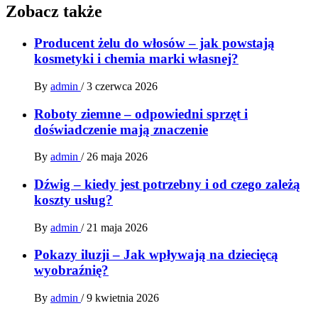
Zobacz także
Producent żelu do włosów – jak powstają
kosmetyki i chemia marki własnej?
By
admin
/
3 czerwca 2026
Roboty ziemne – odpowiedni sprzęt i
doświadczenie mają znaczenie
By
admin
/
26 maja 2026
Dźwig – kiedy jest potrzebny i od czego zależą
koszty usług?
By
admin
/
21 maja 2026
Pokazy iluzji – Jak wpływają na dziecięcą
wyobraźnię?
By
admin
/
9 kwietnia 2026