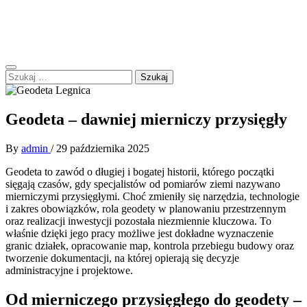
Skip
Forum Polskie – B.I.BEL
to
Zapraszamy do dyskusji
content
Primary
Szukaj:
Menu
Geodeta – dawniej mierniczy przysięgły
By
admin
/
29 października 2025
Geodeta to zawód o długiej i bogatej historii, którego początki
sięgają czasów, gdy specjalistów od pomiarów ziemi nazywano
mierniczymi przysięgłymi. Choć zmieniły się narzędzia, technologie
i zakres obowiązków, rola geodety w planowaniu przestrzennym
oraz realizacji inwestycji pozostała niezmiennie kluczowa. To
właśnie dzięki jego pracy możliwe jest dokładne wyznaczenie
granic działek, opracowanie map, kontrola przebiegu budowy oraz
tworzenie dokumentacji, na której opierają się decyzje
administracyjne i projektowe.
Od mierniczego przysięgłego do geodety –