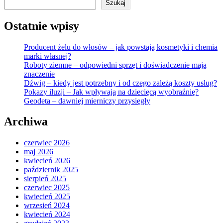
Szukaj
Ostatnie wpisy
Producent żelu do włosów – jak powstają kosmetyki i chemia
marki własnej?
Roboty ziemne – odpowiedni sprzęt i doświadczenie mają
znaczenie
Dźwig – kiedy jest potrzebny i od czego zależą koszty usług?
Pokazy iluzji – Jak wpływają na dziecięcą wyobraźnię?
Geodeta – dawniej mierniczy przysięgły
Archiwa
czerwiec 2026
maj 2026
kwiecień 2026
październik 2025
sierpień 2025
czerwiec 2025
kwiecień 2025
wrzesień 2024
kwiecień 2024