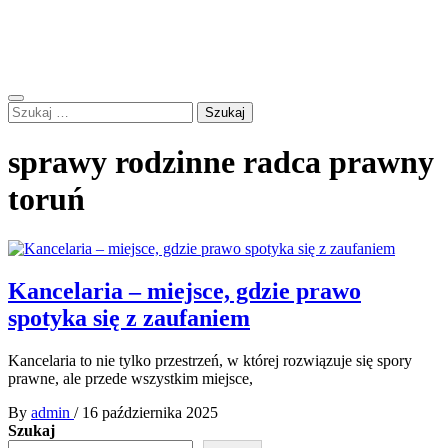
Skip
Forum Polskie – B.I.BEL
to
Zapraszamy do dyskusji
content
Primary
Szukaj:
Menu
sprawy rodzinne radca prawny
toruń
Kancelaria – miejsce, gdzie prawo
spotyka się z zaufaniem
Kancelaria to nie tylko przestrzeń, w której rozwiązuje się spory
prawne, ale przede wszystkim miejsce,
By
admin
/
16 października 2025
Szukaj