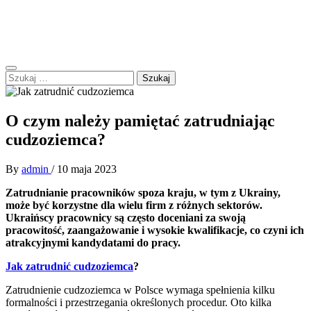
Skip
Forum Polskie – B.I.BEL
to
Zapraszamy do dyskusji
content
Primary
Szukaj:
Menu
O czym należy pamiętać zatrudniając
cudzoziemca?
By
admin
/
10 maja 2023
Zatrudnianie pracowników spoza kraju, w tym z Ukrainy,
może być korzystne dla wielu firm z różnych sektorów.
Ukraińscy pracownicy są często doceniani za swoją
pracowitość, zaangażowanie i wysokie kwalifikacje, co czyni ich
atrakcyjnymi kandydatami do pracy.
Jak zatrudnić cudzoziemca
?
Zatrudnienie cudzoziemca w Polsce wymaga spełnienia kilku
formalności i przestrzegania określonych procedur. Oto kilka