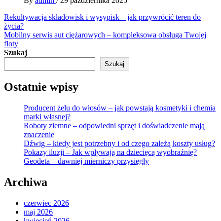
By
admin
/
29 października 2025
Nawigacja
Rekultywacja składowisk i wysypisk – jak przywrócić teren do
życia?
wpisu
Mobilny serwis aut ciężarowych – kompleksowa obsługa Twojej
floty
Szukaj
Szukaj
Ostatnie wpisy
Producent żelu do włosów – jak powstają kosmetyki i chemia
marki własnej?
Roboty ziemne – odpowiedni sprzęt i doświadczenie mają
znaczenie
Dźwig – kiedy jest potrzebny i od czego zależą koszty usług?
Pokazy iluzji – Jak wpływają na dziecięcą wyobraźnię?
Geodeta – dawniej mierniczy przysięgły
Archiwa
czerwiec 2026
maj 2026
kwiecień 2026