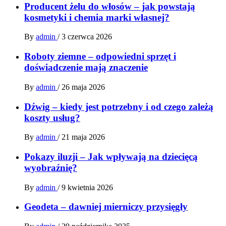
Producent żelu do włosów – jak powstają
kosmetyki i chemia marki własnej?
By
admin
/
3 czerwca 2026
Roboty ziemne – odpowiedni sprzęt i
doświadczenie mają znaczenie
By
admin
/
26 maja 2026
Dźwig – kiedy jest potrzebny i od czego zależą
koszty usług?
By
admin
/
21 maja 2026
Pokazy iluzji – Jak wpływają na dziecięcą
wyobraźnię?
By
admin
/
9 kwietnia 2026
Geodeta – dawniej mierniczy przysięgły