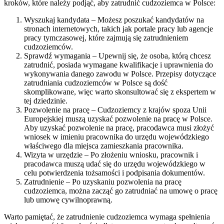
kroków, które należy podjąć, aby zatrudnić cudzoziemca w Polsce:
Wyszukaj kandydata – Możesz poszukać kandydatów na
stronach internetowych, takich jak portale pracy lub agencje
pracy tymczasowej, które zajmują się zatrudnieniem
cudzoziemców.
Sprawdź wymagania – Upewnij się, że osoba, którą chcesz
zatrudnić, posiada wymagane kwalifikacje i uprawnienia do
wykonywania danego zawodu w Polsce. Przepisy dotyczące
zatrudniania cudzoziemców w Polsce są dość
skomplikowane, więc warto skonsultować się z ekspertem w
tej dziedzinie.
Pozwolenie na pracę – Cudzoziemcy z krajów spoza Unii
Europejskiej muszą uzyskać pozwolenie na pracę w Polsce.
Aby uzyskać pozwolenie na pracę, pracodawca musi złożyć
wniosek w imieniu pracownika do urzędu wojewódzkiego
właściwego dla miejsca zamieszkania pracownika.
Wizyta w urzędzie – Po złożeniu wniosku, pracownik i
pracodawca muszą udać się do urzędu wojewódzkiego w
celu potwierdzenia tożsamości i podpisania dokumentów.
Zatrudnienie – Po uzyskaniu pozwolenia na pracę
cudzoziemca, można zacząć go zatrudniać na umowę o pracę
lub umowę cywilnoprawną.
Warto pamiętać, że zatrudnienie cudzoziemca wymaga spełnienia