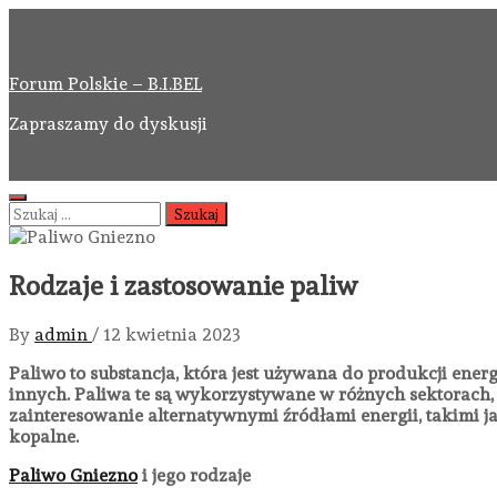
Skip
to
content
Forum Polskie – B.I.BEL
Zapraszamy do dyskusji
Primary
Szukaj:
Menu
Rodzaje i zastosowanie paliw
By
admin
/
12 kwietnia 2023
Paliwo to substancja, która jest używana do produkcji energ
innych. Paliwa te są wykorzystywane w różnych sektorach,
zainteresowanie alternatywnymi źródłami energii, takimi j
kopalne.
Paliwo Gniezno
i jego rodzaje