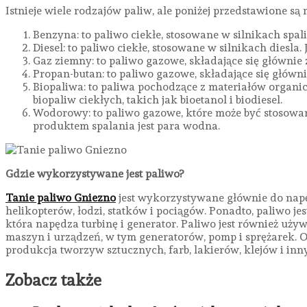
Istnieje wiele rodzajów paliw, ale poniżej przedstawione są 
Benzyna: to paliwo ciekłe, stosowane w silnikach s
Diesel: to paliwo ciekłe, stosowane w silnikach diesl
Gaz ziemny: to paliwo gazowe, składające się głównie 
Propan-butan: to paliwo gazowe, składające się główn
Biopaliwa: to paliwa pochodzące z materiałów organic
biopaliw ciekłych, takich jak bioetanol i biodiesel.
Wodorowy: to paliwo gazowe, które może być stosowan
produktem spalania jest para wodna.
Gdzie wykorzystywane jest paliwo?
Tanie paliwo Gniezno
jest wykorzystywane głównie do napę
helikopterów, łodzi, statków i pociągów. Ponadto, paliwo j
która napędza turbinę i generator. Paliwo jest również u
maszyn i urządzeń, w tym generatorów, pomp i sprężarek. 
produkcja tworzyw sztucznych, farb, lakierów, klejów i i
Zobacz także