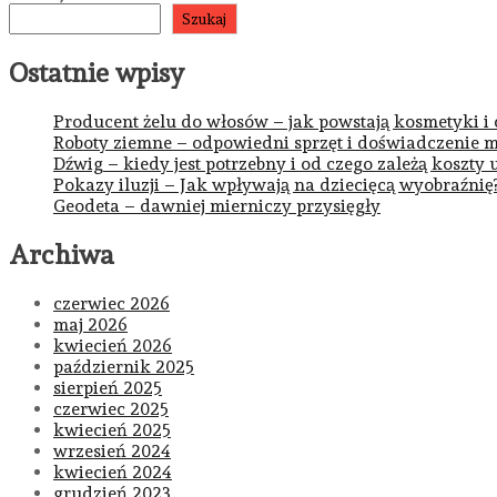
Szukaj
Ostatnie wpisy
Producent żelu do włosów – jak powstają kosmetyki i
Roboty ziemne – odpowiedni sprzęt i doświadczenie m
Dźwig – kiedy jest potrzebny i od czego zależą koszty 
Pokazy iluzji – Jak wpływają na dziecięcą wyobraźnię
Geodeta – dawniej mierniczy przysięgły
Archiwa
czerwiec 2026
maj 2026
kwiecień 2026
październik 2025
sierpień 2025
czerwiec 2025
kwiecień 2025
wrzesień 2024
kwiecień 2024
grudzień 2023