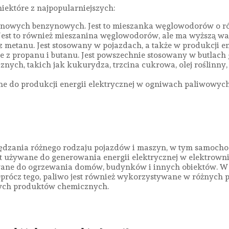
niektóre z najpopularniejszych:
palinowych benzynowych. Jest to mieszanka węglowodorów o r
a. Jest to również mieszanina węglowodorów, ale ma wyższą w
z metanu. Jest stosowany w pojazdach, a także w produkcji en
ie z propanu i butanu. Jest powszechnie stosowany w butlac
znych, takich jak kukurydza, trzcina cukrowa, olej roślinny
e do produkcji energii elektrycznej w ogniwach paliwowych. 
dzania różnego rodzaju pojazdów i maszyn, w tym samochod
est używane do generowania energii elektrycznej w elektrown
żywane do ogrzewania domów, budynków i innych obiektów. W 
Oprócz tego, paliwo jest również wykorzystywane w różnych 
nnych produktów chemicznych.