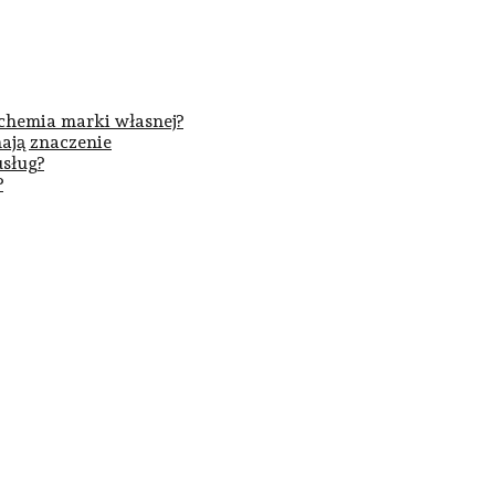
 chemia marki własnej?
ają znaczenie
usług?
?