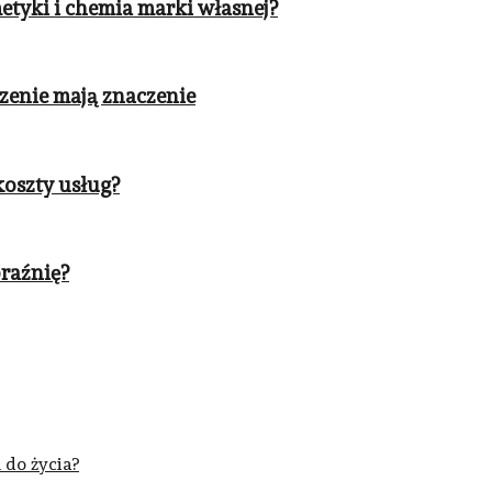
etyki i chemia marki własnej?
zenie mają znaczenie
koszty usług?
braźnię?
 do życia?