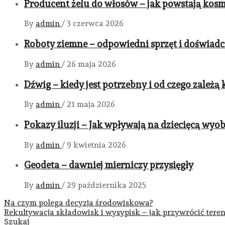
Producent żelu do włosów – jak powstają kosm
By
admin
/
3 czerwca 2026
Roboty ziemne – odpowiedni sprzęt i doświadc
By
admin
/
26 maja 2026
Dźwig – kiedy jest potrzebny i od czego zależą 
By
admin
/
21 maja 2026
Pokazy iluzji – Jak wpływają na dziecięcą wyo
By
admin
/
9 kwietnia 2026
Geodeta – dawniej mierniczy przysięgły
By
admin
/
29 października 2025
Nawigacja
Na czym polega decyzja środowiskowa?
Rekultywacja składowisk i wysypisk – jak przywrócić teren
wpisu
Szukaj