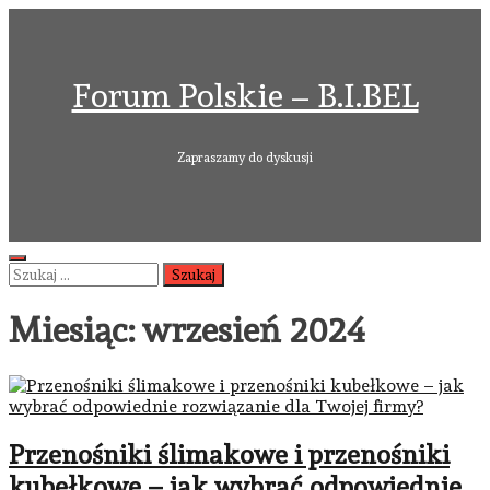
Skip
to
content
Forum Polskie – B.I.BEL
Zapraszamy do dyskusji
Primary
Szukaj:
Menu
Miesiąc:
wrzesień 2024
Przenośniki ślimakowe i przenośniki
kubełkowe – jak wybrać odpowiednie