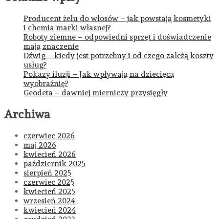
Producent żelu do włosów – jak powstają kosmetyki
i chemia marki własnej?
Roboty ziemne – odpowiedni sprzęt i doświadczenie
mają znaczenie
Dźwig – kiedy jest potrzebny i od czego zależą koszty
usług?
Pokazy iluzji – Jak wpływają na dziecięcą
wyobraźnię?
Geodeta – dawniej mierniczy przysięgły
Archiwa
czerwiec 2026
maj 2026
kwiecień 2026
październik 2025
sierpień 2025
czerwiec 2025
kwiecień 2025
wrzesień 2024
kwiecień 2024