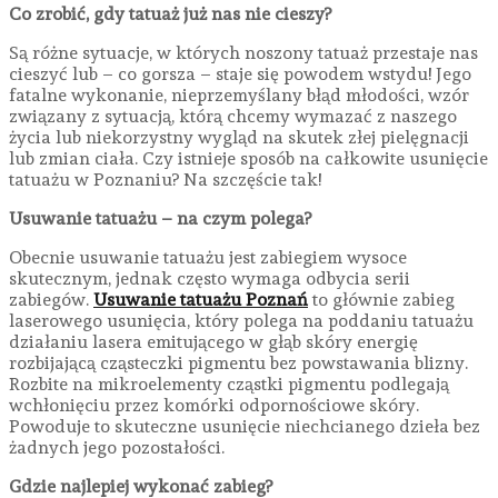
Co zrobić, gdy tatuaż już nas nie cieszy?
Są różne sytuacje, w których noszony tatuaż przestaje nas
cieszyć lub – co gorsza – staje się powodem wstydu! Jego
fatalne wykonanie, nieprzemyślany błąd młodości, wzór
związany z sytuacją, którą chcemy wymazać z naszego
życia lub niekorzystny wygląd na skutek złej pielęgnacji
lub zmian ciała. Czy istnieje sposób na całkowite usunięcie
tatuażu w Poznaniu? Na szczęście tak!
Usuwanie tatuażu – na czym polega?
Obecnie usuwanie tatuażu jest zabiegiem wysoce
skutecznym, jednak często wymaga odbycia serii
zabiegów.
Usuwanie tatuażu Poznań
to głównie zabieg
laserowego usunięcia, który polega na poddaniu tatuażu
działaniu lasera emitującego w głąb skóry energię
rozbijającą cząsteczki pigmentu bez powstawania blizny.
Rozbite na mikroelementy cząstki pigmentu podlegają
wchłonięciu przez komórki odpornościowe skóry.
Powoduje to skuteczne usunięcie niechcianego dzieła bez
żadnych jego pozostałości.
Gdzie najlepiej wykonać zabieg?