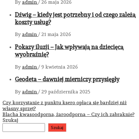
By
admin
/
26 maja 2026
Dźwig – kiedy jest potrzebny i od czego zależą
koszty usług?
By
admin
/
21 maja 2026
Pokazy iluzji – Jak wpływają na dziecięcą
wyobraźnię?
By
admin
/
9 kwietnia 2026
Geodeta – dawniej mierniczy przysięgły
By
admin
/
29 października 2025
Nawigacja
Czy korzystanie z punktu ksero opłaca się bardziej niż
własny sprzęt?
wpisu
Blacha kwasoodporna, żaroodporna – Czy ich zabraknie?
Szukaj
Szukaj