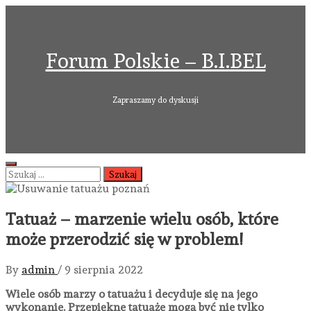
Skip
to
content
Forum Polskie – B.I.BEL
Zapraszamy do dyskusji
Primary
Szukaj:
Menu
Tatuaż – marzenie wielu osób, które
może przerodzić się w problem!
By
admin
/
9 sierpnia 2022
Wiele osób marzy o tatuażu i decyduje się na jego
wykonanie. Przepiękne tatuaże mogą być nie tylko