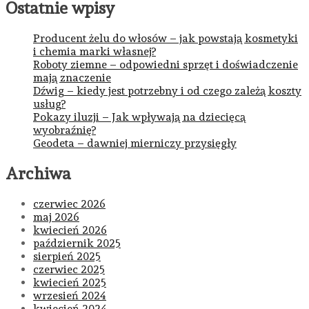
Ostatnie wpisy
Producent żelu do włosów – jak powstają kosmetyki
i chemia marki własnej?
Roboty ziemne – odpowiedni sprzęt i doświadczenie
mają znaczenie
Dźwig – kiedy jest potrzebny i od czego zależą koszty
usług?
Pokazy iluzji – Jak wpływają na dziecięcą
wyobraźnię?
Geodeta – dawniej mierniczy przysięgły
Archiwa
czerwiec 2026
maj 2026
kwiecień 2026
październik 2025
sierpień 2025
czerwiec 2025
kwiecień 2025
wrzesień 2024
kwiecień 2024