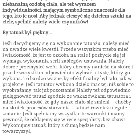
niebanalną ozdobą ciała, ale też wyrazem
indywidualności, mającym symboliczne znaczenie dla
tego, kto je nosi. Aby jednak cieszyć się dziełem sztuki na
ciele, spełnić należy wiele czynników!
By tatuaż był piękny…
Jeśli decydujemy się na wykonanie tatuażu, należy mieć
na uwadze wiele kwestii. Przede wszystkim trzeba mieć
świadomość, że jest to ozdoba na stałe i pozbycie się jej
wymaga wykonania serii zabiegów usuwania. Należy
dobrze przemyśleć wzór, który chcemy nanieść na skórę i
przede wszystkim odpowiednio wybrać artystę, który go
wykona. To bardzo ważne, by efekt finalny był taki, jak w
projekcie! Jeśli tatuator wykona dzieło inaczej, niż sobie to
wyobrażamy, tak już pozostanie! Należy też odpowiednio
pielęgnować tatuaż zgodnie ze wskazówkami tatuatora i
mieć świadomość, że gdy nasze ciało się zmieni – choćby
na skutek procesów starzenia – tatuaż również ulegnie
zmianie. Jeśli spełniamy wszystkie te warunki i mamy
pewność, że oddajemy się w ręce specjalisty, bez obaw!
Wykonujmy tatuaż, który z dumą będzie nam
towarzyszył.