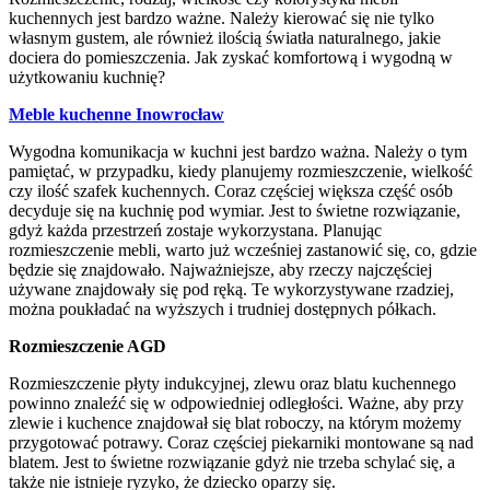
kuchennych jest bardzo ważne. Należy kierować się nie tylko
własnym gustem, ale również ilością światła naturalnego, jakie
dociera do pomieszczenia. Jak zyskać komfortową i wygodną w
użytkowaniu kuchnię?
Meble kuchenne Inowrocław
Wygodna komunikacja w kuchni jest bardzo ważna. Należy o tym
pamiętać, w przypadku, kiedy planujemy rozmieszczenie, wielkość
czy ilość szafek kuchennych. Coraz częściej większa część osób
decyduje się na kuchnię pod wymiar. Jest to świetne rozwiązanie,
gdyż każda przestrzeń zostaje wykorzystana. Planując
rozmieszczenie mebli, warto już wcześniej zastanowić się, co, gdzie
będzie się znajdowało. Najważniejsze, aby rzeczy najczęściej
używane znajdowały się pod ręką. Te wykorzystywane rzadziej,
można poukładać na wyższych i trudniej dostępnych półkach.
Rozmieszczenie AGD
Rozmieszczenie płyty indukcyjnej, zlewu oraz blatu kuchennego
powinno znaleźć się w odpowiedniej odległości. Ważne, aby przy
zlewie i kuchence znajdował się blat roboczy, na którym możemy
przygotować potrawy. Coraz częściej piekarniki montowane są nad
blatem. Jest to świetne rozwiązanie gdyż nie trzeba schylać się, a
także nie istnieje ryzyko, że dziecko oparzy się.