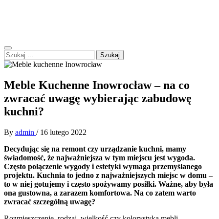
Skip
Forum Polskie – B.I.BEL
to
Zapraszamy do dyskusji
content
Primary
Szukaj:
Menu
Meble Kuchenne Inowrocław – na co
zwracać uwagę wybierając zabudowę
kuchni?
By
admin
/
16 lutego 2022
Decydując się na remont czy urządzanie kuchni, mamy
świadomość, że najważniejsza w tym miejscu jest wygoda.
Często połączenie wygody i estetyki wymaga przemyślanego
projektu. Kuchnia to jedno z najważniejszych miejsc w domu –
to w niej gotujemy i często spożywamy posiłki. Ważne, aby była
ona gustowna, a zarazem komfortowa. Na co zatem warto
zwracać szczególną uwagę?
Rozmieszczenie, rodzaj, wielkość czy kolorystyka mebli