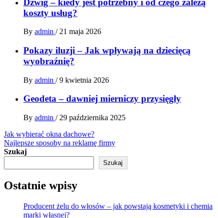
Dźwig – kiedy jest potrzebny i od czego zależą
koszty usług?
By
admin
/
21 maja 2026
Pokazy iluzji – Jak wpływają na dziecięcą
wyobraźnię?
By
admin
/
9 kwietnia 2026
Geodeta – dawniej mierniczy przysięgły
By
admin
/
29 października 2025
Nawigacja
Jak wybierać okna dachowe?
Najlepsze sposoby na reklamę firmy
wpisu
Szukaj
Szukaj
Ostatnie wpisy
Producent żelu do włosów – jak powstają kosmetyki i chemia
marki własnej?