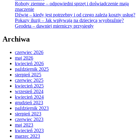
Roboty ziemne – odpowiedni sprzęt i doświadczenie mają
znaczenie
Dźwig – kiedy jest potrzebny i od czego zależą koszty usług?
Pokazy iluzji – Jak wpływają na dziecięcą wyobraźnię?
Geodeta – dawniej mierniczy przysięgły
Archiwa
czerwiec 2026
maj 2026
kwiecień 2026
październik 2025
sierpień 2025
czerwiec 2025
kwiecień 2025
wrzesień 2024
kwiecień 2024
grudzień 2023
październik 2023
sierpień 2023
czerwiec 2023
maj 2023
kwiecień 2023
marzec 2023