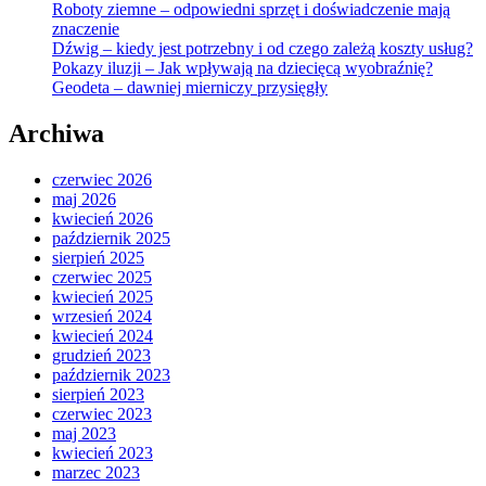
Roboty ziemne – odpowiedni sprzęt i doświadczenie mają
znaczenie
Dźwig – kiedy jest potrzebny i od czego zależą koszty usług?
Pokazy iluzji – Jak wpływają na dziecięcą wyobraźnię?
Geodeta – dawniej mierniczy przysięgły
Archiwa
czerwiec 2026
maj 2026
kwiecień 2026
październik 2025
sierpień 2025
czerwiec 2025
kwiecień 2025
wrzesień 2024
kwiecień 2024
grudzień 2023
październik 2023
sierpień 2023
czerwiec 2023
maj 2023
kwiecień 2023
marzec 2023