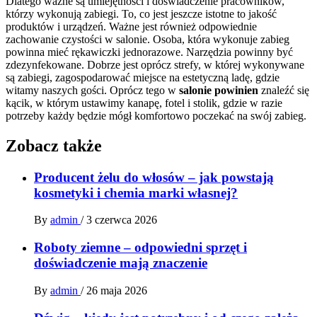
Dlatego ważne są umiejętności i doświadczenie pracowników,
którzy wykonują zabiegi. To, co jest jeszcze istotne to jakość
produktów i urządzeń. Ważne jest również odpowiednie
zachowanie czystości w salonie. Osoba, która wykonuje zabieg
powinna mieć rękawiczki jednorazowe. Narzędzia powinny być
zdezynfekowane. Dobrze jest oprócz strefy, w której wykonywane
są zabiegi, zagospodarować miejsce na estetyczną ladę, gdzie
witamy naszych gości. Oprócz tego w
salonie powinien
znaleźć się
kącik, w którym ustawimy kanapę, fotel i stolik, gdzie w razie
potrzeby każdy będzie mógł komfortowo poczekać na swój zabieg.
Zobacz także
Producent żelu do włosów – jak powstają
kosmetyki i chemia marki własnej?
By
admin
/
3 czerwca 2026
Roboty ziemne – odpowiedni sprzęt i
doświadczenie mają znaczenie
By
admin
/
26 maja 2026