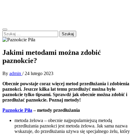
Skip
Forum Polskie – B.I.BEL
to
Zapraszamy do dyskusji
content
Primary
Szukaj:
Menu
Jakimi metodami można zdobić
paznokcie?
By
admin
/
24 lutego 2023
Obecnie powstaje coraz więcej metod przedłużania i zdobienia
paznokci. Jeszcze kilka lat temu przedłużyć można było
paznokcie tylko tipsami. Sprawdź jak obecnie można zdobić i
przedłużać paznokcie. Poznaj metody!
Paznokcie Piła
– metody przedłużania
metoda żelowa – obecnie najpopularniejszą metodą
przedłużania paznokci jest metoda żelowa. Jak sama nazwa
wskazuje, do przedłużania używa się specjalnego żelu, który