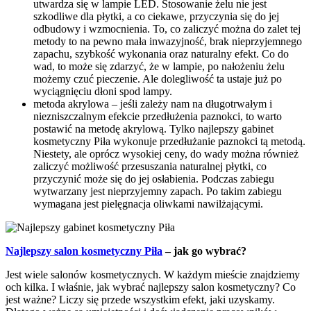
utwardza się w lampie LED. Stosowanie żelu nie jest
szkodliwe dla płytki, a co ciekawe, przyczynia się do jej
odbudowy i wzmocnienia. To, co zaliczyć można do zalet tej
metody to na pewno mała inwazyjność, brak nieprzyjemnego
zapachu, szybkość wykonania oraz naturalny efekt. Co do
wad, to może się zdarzyć, że w lampie, po nałożeniu żelu
możemy czuć pieczenie. Ale dolegliwość ta ustaje już po
wyciągnięciu dłoni spod lampy.
metoda akrylowa – jeśli zależy nam na długotrwałym i
niezniszczalnym efekcie przedłużenia paznokci, to warto
postawić na metodę akrylową. Tylko najlepszy gabinet
kosmetyczny Piła wykonuje przedłużanie paznokci tą metodą.
Niestety, ale oprócz wysokiej ceny, do wady można również
zaliczyć możliwość przesuszania naturalnej płytki, co
przyczynić może się do jej osłabienia. Podczas zabiegu
wytwarzany jest nieprzyjemny zapach. Po takim zabiegu
wymagana jest pielęgnacja oliwkami nawilżającymi.
Najlepszy salon kosmetyczny Piła
– jak go wybrać?
Jest wiele salonów kosmetycznych. W każdym mieście znajdziemy
och kilka. I właśnie, jak wybrać najlepszy salon kosmetyczny? Co
jest ważne? Liczy się przede wszystkim efekt, jaki uzyskamy.