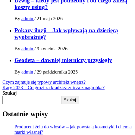
Dźwig – kiedy jest potrzebny i od czego zależą
koszty usług?
By
admin
/
21 maja 2026
Pokazy iluzji – Jak wpływają na dziecięcą
wyobraźnię?
By
admin
/
9 kwietnia 2026
Geodeta – dawniej mierniczy przysięgły
By
admin
/
29 października 2025
Nawigacja
Czym zajmuje się typowy architekt wnętrz?
Kary 2023 – Co grozi za kradzież znicza z nagrobka?
wpisu
Szukaj
Szukaj
Ostatnie wpisy
Producent żelu do włosów – jak powstają kosmetyki i chemia
marki własnej?